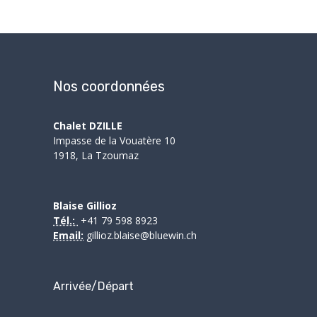
Nos coordonnées
Chalet DZILLE
Impasse de la Vouatère 10
1918, La Tzoumaz
Blaise Gillioz
Tél.:
+41 79 598 8923
Email:
gillioz.blaise@bluewin.ch
Arrivée/Départ